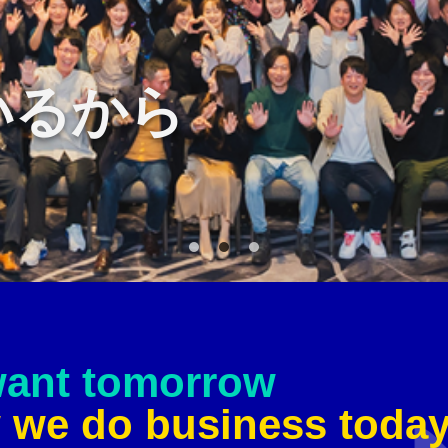
サポートする
力が
want tomorrow
w we do business toda