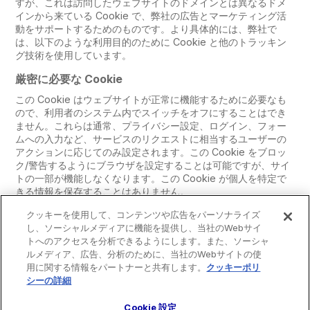
すが、これは訪問したウェブサイトのドメインとは異なるドメ
インから来ている Cookie で、弊社の広告とマーケティング活
動をサポートするためのものです。より具体的には、弊社で
は、以下のような利用目的のために Cookie と他のトラッキン
グ技術を使用しています。
厳密に必要な Cookie
この Cookie はウェブサイトが正常に機能するために必要なも
ので、利用者のシステム内でスイッチをオフにすることはでき
ません。これらは通常、プライバシー設定、ログイン、フォー
ムへの入力など、サービスのリクエストに相当するユーザーの
アクションに応じてのみ設定されます。この Cookie をブロッ
ク/警告するようにブラウザを設定することは可能ですが、サイ
トの一部が機能しなくなります。この Cookie が個人を特定で
きる情報を保存することはありません。
厳
クッキーを使用して、コンテンツや広告をパーソナライズ
.marsrecruit.jp
し、ソーシャルメディアに機能を提供し、当社のWebサイ
密
トへのアクセスを分析できるようにします。また、ソーシャ
に
OptanonConsent
,
OptanonAlertBoxClosed
ルメディア、広告、分析のために、当社のWebサイトの使
必
用に関する情報をパートナーと共有します。
クッキーポリ
要
シーの詳細
(opens in a new tab)
ファーストパーティ
な
C
Cookie 設定