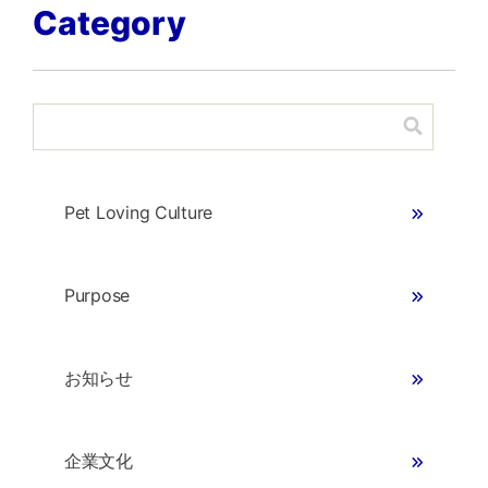
Category
This is a search field with an auto-suggest feature attached.
There are no suggestions because the search fie
Pet Loving Culture
Purpose
お知らせ
企業文化